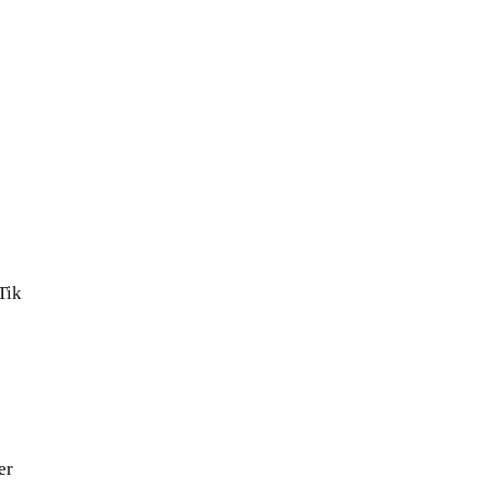
Tik
e
er