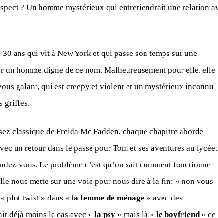
suspect ? Un homme mystérieux qui entretiendrait une relation a
, 30 ans qui vit à New York et qui passe son temps sur une
er un homme digne de ce nom. Malheureusement pour elle, elle
ous galant, qui est creepy et violent et un mystérieux inconnu
 griffes.
assez classique de Freida Mc Fadden, chaque chapitre aborde
avec un retour dans le passé pour Tom et ses aventures au lycée.
au rendez-vous. Le problème c’est qu’on sait comment fonctionne
le nous mette sur une voie pour nous dire à la fin: « non vous
 « plot twist » dans «
la femme de ménage
» avec des
ait déjà moins le cas avec «
la psy
» mais là «
le boyfriend
» ce